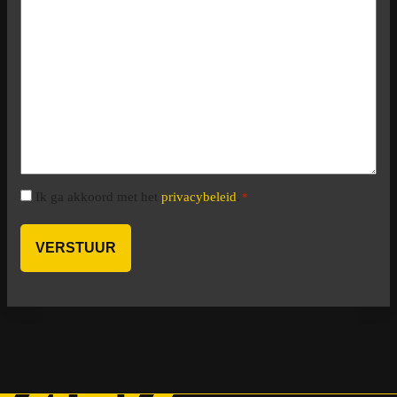
Instemming
Ik ga akkoord met het
privacybeleid
.
*
*