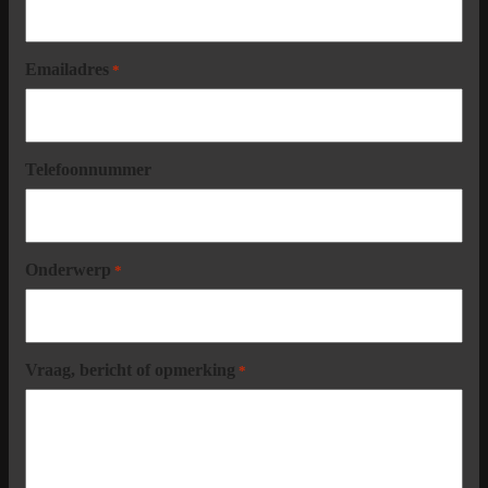
Emailadres
*
Telefoonnummer
Onderwerp
*
Vraag, bericht of opmerking
*