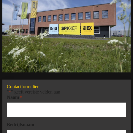
Contactformulier
"
" geeft vereiste velden aan
*
Naam
*
Bedrijfsnaam